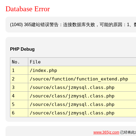
Database Error
(1040) 365建站错误警告：连接数据库失败，可能的原因：1、数
PHP Debug
No.
File
1
/index.php
2
/source/function/function_extend.php
3
/source/class/jzmysql.class.php
4
/source/class/jzmysql.class.php
5
/source/class/jzmysql.class.php
6
/source/class/jzmysql.class.php
www.365jz.com
已经将此