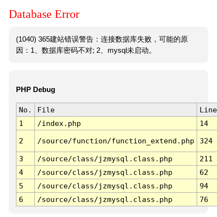
Database Error
(1040) 365建站错误警告：连接数据库失败，可能的原
因：1、数据库密码不对; 2、mysql未启动。
PHP Debug
No.
File
Line
1
/index.php
14
2
/source/function/function_extend.php
324
3
/source/class/jzmysql.class.php
211
4
/source/class/jzmysql.class.php
62
5
/source/class/jzmysql.class.php
94
6
/source/class/jzmysql.class.php
76