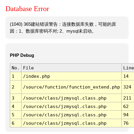
Database Error
(1040) 365建站错误警告：连接数据库失败，可能的原
因：1、数据库密码不对; 2、mysql未启动。
PHP Debug
No.
File
Line
1
/index.php
14
2
/source/function/function_extend.php
324
3
/source/class/jzmysql.class.php
211
4
/source/class/jzmysql.class.php
62
5
/source/class/jzmysql.class.php
94
6
/source/class/jzmysql.class.php
76