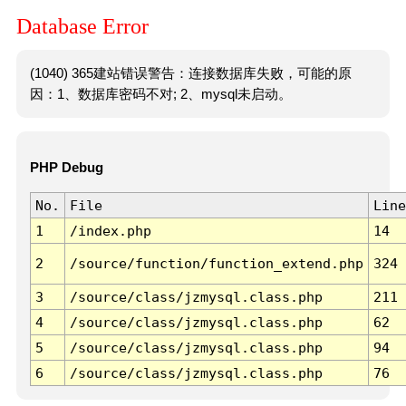
Database Error
(1040) 365建站错误警告：连接数据库失败，可能的原
因：1、数据库密码不对; 2、mysql未启动。
PHP Debug
No.
File
Line
1
/index.php
14
2
/source/function/function_extend.php
324
3
/source/class/jzmysql.class.php
211
4
/source/class/jzmysql.class.php
62
5
/source/class/jzmysql.class.php
94
6
/source/class/jzmysql.class.php
76