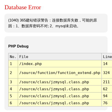
Database Error
(1040) 365建站错误警告：连接数据库失败，可能的原
因：1、数据库密码不对; 2、mysql未启动。
PHP Debug
No.
File
Line
1
/index.php
14
2
/source/function/function_extend.php
324
3
/source/class/jzmysql.class.php
211
4
/source/class/jzmysql.class.php
62
5
/source/class/jzmysql.class.php
94
6
/source/class/jzmysql.class.php
76