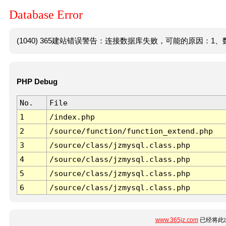
Database Error
(1040) 365建站错误警告：连接数据库失败，可能的原因：1、数
PHP Debug
No.
File
1
/index.php
2
/source/function/function_extend.php
3
/source/class/jzmysql.class.php
4
/source/class/jzmysql.class.php
5
/source/class/jzmysql.class.php
6
/source/class/jzmysql.class.php
www.365jz.com
已经将此