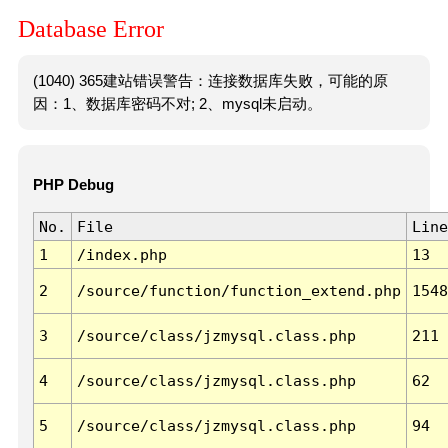
Database Error
(1040) 365建站错误警告：连接数据库失败，可能的原
因：1、数据库密码不对; 2、mysql未启动。
PHP Debug
No.
File
Line
1
/index.php
13
2
/source/function/function_extend.php
1548
3
/source/class/jzmysql.class.php
211
4
/source/class/jzmysql.class.php
62
5
/source/class/jzmysql.class.php
94