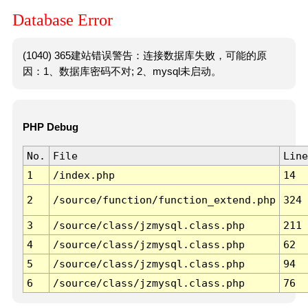
Database Error
(1040) 365建站错误警告：连接数据库失败，可能的原
因：1、数据库密码不对; 2、mysql未启动。
PHP Debug
No.
File
Line
1
/index.php
14
2
/source/function/function_extend.php
324
3
/source/class/jzmysql.class.php
211
4
/source/class/jzmysql.class.php
62
5
/source/class/jzmysql.class.php
94
6
/source/class/jzmysql.class.php
76