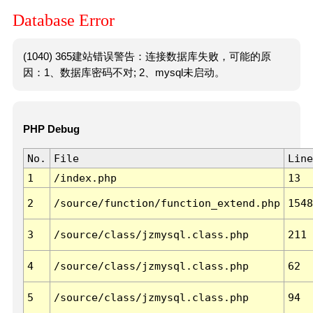
Database Error
(1040) 365建站错误警告：连接数据库失败，可能的原
因：1、数据库密码不对; 2、mysql未启动。
PHP Debug
No.
File
Line
1
/index.php
13
2
/source/function/function_extend.php
1548
3
/source/class/jzmysql.class.php
211
4
/source/class/jzmysql.class.php
62
5
/source/class/jzmysql.class.php
94