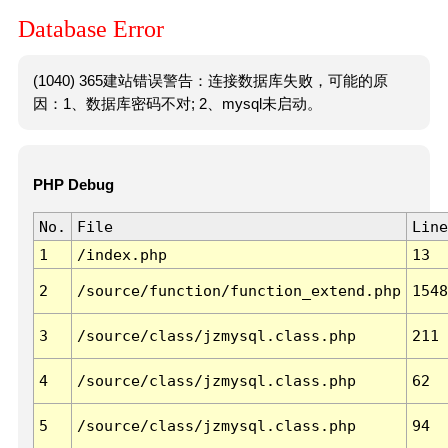
Database Error
(1040) 365建站错误警告：连接数据库失败，可能的原
因：1、数据库密码不对; 2、mysql未启动。
PHP Debug
No.
File
Line
1
/index.php
13
2
/source/function/function_extend.php
1548
3
/source/class/jzmysql.class.php
211
4
/source/class/jzmysql.class.php
62
5
/source/class/jzmysql.class.php
94