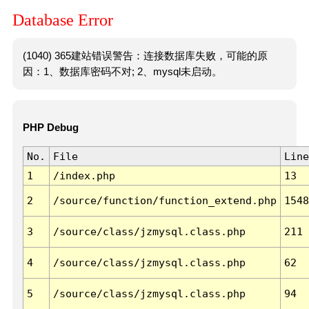
Database Error
(1040) 365建站错误警告：连接数据库失败，可能的原
因：1、数据库密码不对; 2、mysql未启动。
PHP Debug
No.
File
Line
1
/index.php
13
2
/source/function/function_extend.php
1548
3
/source/class/jzmysql.class.php
211
4
/source/class/jzmysql.class.php
62
5
/source/class/jzmysql.class.php
94