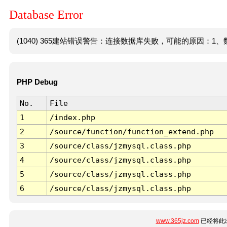
Database Error
(1040) 365建站错误警告：连接数据库失败，可能的原因：1、数
PHP Debug
No.
File
1
/index.php
2
/source/function/function_extend.php
3
/source/class/jzmysql.class.php
4
/source/class/jzmysql.class.php
5
/source/class/jzmysql.class.php
6
/source/class/jzmysql.class.php
www.365jz.com
已经将此