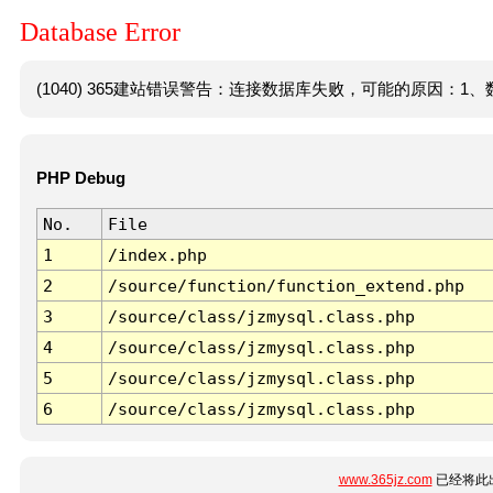
Database Error
(1040) 365建站错误警告：连接数据库失败，可能的原因：1、数
PHP Debug
No.
File
1
/index.php
2
/source/function/function_extend.php
3
/source/class/jzmysql.class.php
4
/source/class/jzmysql.class.php
5
/source/class/jzmysql.class.php
6
/source/class/jzmysql.class.php
www.365jz.com
已经将此