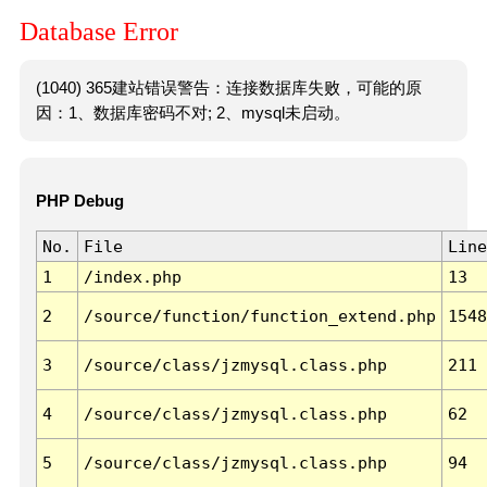
Database Error
(1040) 365建站错误警告：连接数据库失败，可能的原
因：1、数据库密码不对; 2、mysql未启动。
PHP Debug
No.
File
Line
1
/index.php
13
2
/source/function/function_extend.php
1548
3
/source/class/jzmysql.class.php
211
4
/source/class/jzmysql.class.php
62
5
/source/class/jzmysql.class.php
94