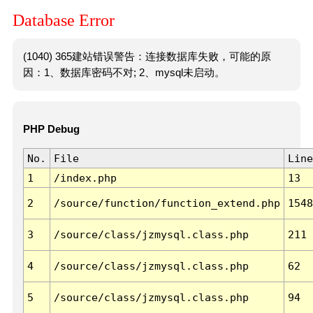
Database Error
(1040) 365建站错误警告：连接数据库失败，可能的原
因：1、数据库密码不对; 2、mysql未启动。
PHP Debug
No.
File
Line
1
/index.php
13
2
/source/function/function_extend.php
1548
3
/source/class/jzmysql.class.php
211
4
/source/class/jzmysql.class.php
62
5
/source/class/jzmysql.class.php
94