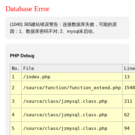
Database Error
(1040) 365建站错误警告：连接数据库失败，可能的原
因：1、数据库密码不对; 2、mysql未启动。
PHP Debug
No.
File
Line
1
/index.php
13
2
/source/function/function_extend.php
1548
3
/source/class/jzmysql.class.php
211
4
/source/class/jzmysql.class.php
62
5
/source/class/jzmysql.class.php
94