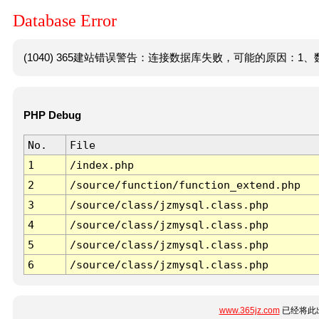
Database Error
(1040) 365建站错误警告：连接数据库失败，可能的原因：1、数
PHP Debug
No.
File
1
/index.php
2
/source/function/function_extend.php
3
/source/class/jzmysql.class.php
4
/source/class/jzmysql.class.php
5
/source/class/jzmysql.class.php
6
/source/class/jzmysql.class.php
www.365jz.com
已经将此