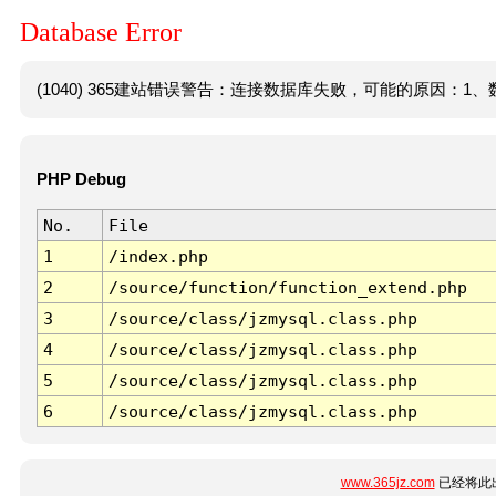
Database Error
(1040) 365建站错误警告：连接数据库失败，可能的原因：1、数
PHP Debug
No.
File
1
/index.php
2
/source/function/function_extend.php
3
/source/class/jzmysql.class.php
4
/source/class/jzmysql.class.php
5
/source/class/jzmysql.class.php
6
/source/class/jzmysql.class.php
www.365jz.com
已经将此