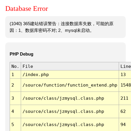
Database Error
(1040) 365建站错误警告：连接数据库失败，可能的原
因：1、数据库密码不对; 2、mysql未启动。
PHP Debug
No.
File
Line
1
/index.php
13
2
/source/function/function_extend.php
1548
3
/source/class/jzmysql.class.php
211
4
/source/class/jzmysql.class.php
62
5
/source/class/jzmysql.class.php
94