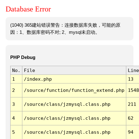
Database Error
(1040) 365建站错误警告：连接数据库失败，可能的原
因：1、数据库密码不对; 2、mysql未启动。
PHP Debug
No.
File
Line
1
/index.php
13
2
/source/function/function_extend.php
1548
3
/source/class/jzmysql.class.php
211
4
/source/class/jzmysql.class.php
62
5
/source/class/jzmysql.class.php
94