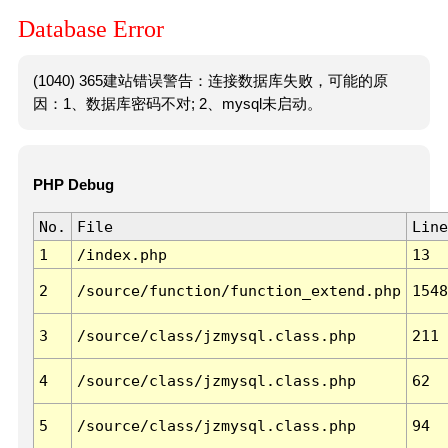
Database Error
(1040) 365建站错误警告：连接数据库失败，可能的原
因：1、数据库密码不对; 2、mysql未启动。
PHP Debug
No.
File
Line
1
/index.php
13
2
/source/function/function_extend.php
1548
3
/source/class/jzmysql.class.php
211
4
/source/class/jzmysql.class.php
62
5
/source/class/jzmysql.class.php
94