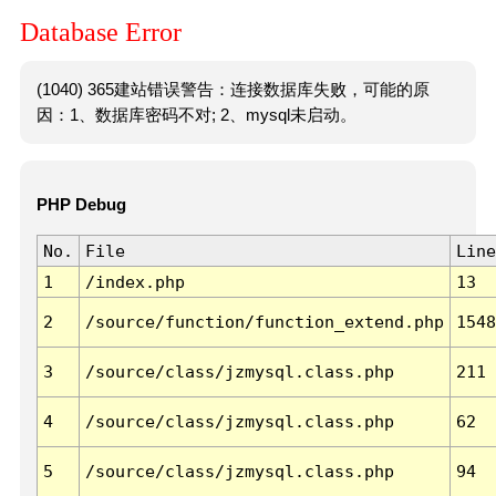
Database Error
(1040) 365建站错误警告：连接数据库失败，可能的原
因：1、数据库密码不对; 2、mysql未启动。
PHP Debug
No.
File
Line
1
/index.php
13
2
/source/function/function_extend.php
1548
3
/source/class/jzmysql.class.php
211
4
/source/class/jzmysql.class.php
62
5
/source/class/jzmysql.class.php
94